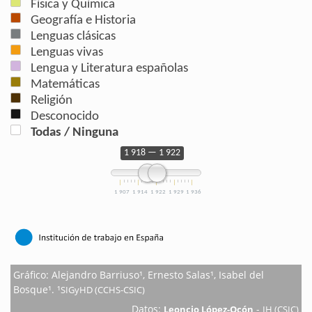
Física y Química
Seminari
Geografía e Historia
Lenguas clásicas
Lenguas vivas
Lengua y Literatura españolas
Matemáticas
Religión
Desconocido
Todas / Ninguna
1 918 — 1 922
1 907
1 914
1 922
1 929
1 936
Gráfico: Alejandro Barriuso¹, Ernesto Salas¹, Isabel del
Bosque¹. ¹
SIGyHD (CCHS-CSIC)
Datos:
-
Leoncio López-Ocón
IH (CSIC)