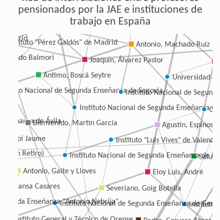
pensionados por la JAE e instituciones de
 de Córdoba
Joaquín, Gómez de Llarena y Pou
trabajo en España
Instituto General y Técnico de Soria
Instituto 
de Madrid
Instituto "Pérez Galdós" de Madrid
Antonio, Machado Ruíz
Hernando Balmori
Joaquín, Álvarez Pastor
Antimo, Boscá Seytre
Universidad d
Instituto Nacional de Segunda Enseñanza de Segovia
Instituto Nacional de Segund
go
Instituto Nacional de Segunda Enseñanza de
Col
 Enseñanza de Ávila
Bienvenido, Martín García
Agustín, Espinosa
s, Crespí Jaume
Instituto "Luis Vives" de Valencia
sección Retiro)
Instituto Nacional de Segunda Enseñanza de L
Salust
Antonio, Gaite y Lloves
Eloy Luis, André
, Bescansa Casares
Severiano, Goig Botella
 Segunda Enseñanza "Antonio Nebrija"
Instituto Nacional de Segunda Enseñanza de Gero
Instituto
Instituto General y Técnico de Orense